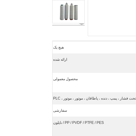
هیچ یک
ارائه شده
محصول معمولی
فشار ، پمپ ، دنده ، یاطاقان ، موتور ، موتور ، PLC
سفارشی
PP / PVDF / PTFE / PES / نایلون