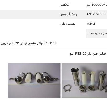
10/20/30/ اینچ
کانکتور:
روش آب بندی:
70MM
هسته داخلی:
اضر محدود نیست
20 "PES فیلتر عنصر فیلتر
0.22 میکرون فیلتر پلیسه دار
,