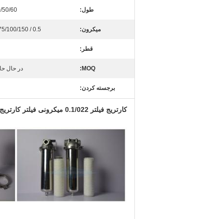
طول:
40/50/60
میکرون:
0.5 / 1/3/5/10/25/50/75/100/150
قطر:
MOQ:
در حال ح
برجسته کردن:
کارتریج فیلتر 0.1/022 میکرونی فیلتر کارتریج فیلتر چین دار PES 20 اینچ