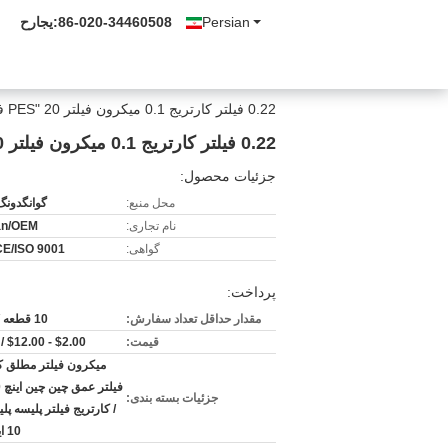
Persian
86-020-34460508
حراجی:
0.22 فیلتر کارتریج 0.1 میکرون فیلتر 20 "PES فیلتر عنصر فیلتر
0.22 فیلتر کارتریج 0.1 میکرون فیلتر 20 "PES فیلتر عنصر فیلتر
جزئیات محصول:
محل منبع:
گوانگدونگ
نام تجاری:
an/OEM
گواهی:
E/ISO 9001
پرداخت:
مقدار حداقل تعداد سفارش:
10 قطعه / قطعه
قیمت:
$2.00 - $12.00 / Piece
میکرون فیلتر مطلق ک
جزئیات بسته بندی:
/ کارتریج فیلتر پلیسه پل
10 اینچی با