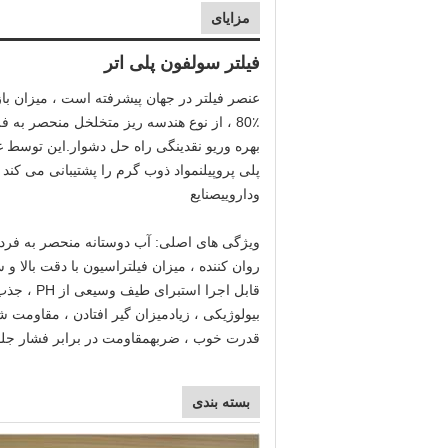
مزایای
فیلتر سولفون پلی اتر
عنصر فیلتر در جهان پیشرفته است ، میزان باز شدن میک
80٪ ، از نوع هندسه ریز متخلخل منحصر به فرد برخوردار است ، فیلتر فیلتر کارتریج فیلتر را بهبود می بخشد
بهره وری
و نقدینگی راه حل دشوار.این توسط غشای PES و تشکیل 
پلی پروپیلن
مواد ذوب گرم را پشتیبانی می کند 
و
دارویی
صنایع
ویژگی های اصلی: آب دوستانه منحصر به فر
روان کننده ، میزان فیلتراسیون با دقت بالا 
قابل اجرا است
برای طیف وسیعی از PH ، جذب کم برای پروتئین و فلز سنگین باارزش
بیولوژیکی ، زیاد
میزان گیر افتادن ، مقاومت شی
قدرت خوب ، ضربه
مقاومت در برابر فشار جل
بسته بندی