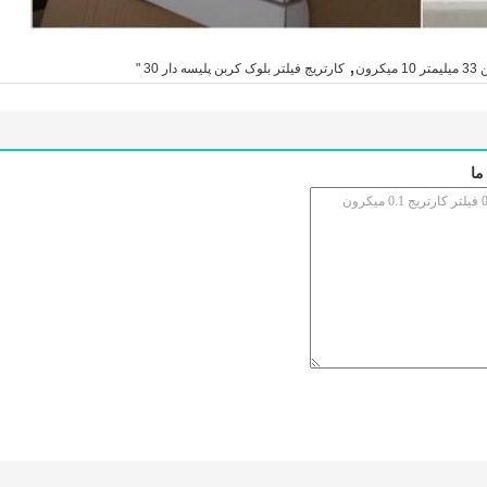
,
رون
کارتریج فیلتر بلوک کربن پلیسه دار 30 "
ما