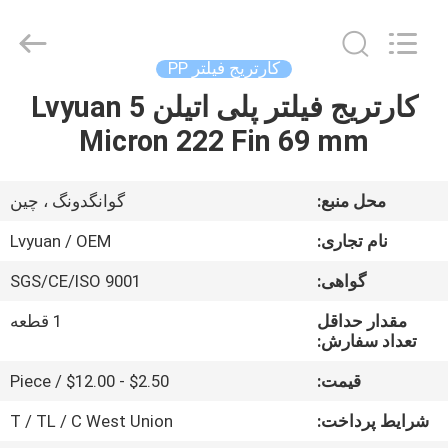
کارتریج
میکرون
تامین
کننده.
Copyright
کارتریج فیلتر PP
©
2021
-
کارتریج فیلتر پلی اتیلن Lvyuan 5
صفحه
2025
Guangzhou
Micron 222 Fin 69 mm
اصلی
Lvyuan
Water
Purification
Equipment
Co.,
محصولات
Ltd..
محل منبع:
گوانگدونگ ، چین
All
Rights
Reserved.
نام تجاری:
Lvyuan / OEM
درباره
گواهی:
SGS/CE/ISO 9001
ما
مقدار حداقل
1 قطعه
تعداد سفارش:
تور
قیمت:
$2.50 - $12.00 / Piece
کارخانه
شرایط پرداخت:
T / TL / C West Union