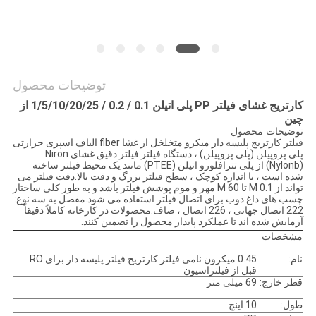
نقشه
سایت
PRIVACY
توضیحات محصول
کارتریج غشای فیلتر PP پلی اتیلن 0.1 / 0.2 / 1/5/10/20/25 از
POLICY
چین
توضیحات محصول
فیلتر کارتریج پلیسه دار میکرو متخلخل از غشا fiber الیاف اسپری حرارتی
پلی پروپیلن (پلی پروپیلن) ، دستگاه فیلتر فیلتر دقیق غشای Niron
(Nylonb) از پلی تترافلورو اتیلن (PTEE) مانند یک محیط فیلتر ساخته
شده است ، با اندازه کوچک ، سطح فیلتر بزرگ و دقت بالا.دقت فیلتر می
تواند از 0.1 M تا 60 M مهر و موم پوشش فیلتر باشد و به طور کلی ساختار
چسب های داغ ذوب برای اتصال فیلتر استفاده می شود.مفصل به سه نوع:
222 اتصال جهانی ، 226 اتصال ، صاف.محصولات در کارخانه کاملاً دقیقاً
آزمایش شده اند تا عملکرد پایدار محصول را تضمین کنند.
مشخصات
نام:
0.45 میکرون نامی فیلتر کارتریج فیلتر پلیسه دار برای RO
قبل از فیلتراسیون
قطر خارج:
69 میلی متر
طول:
10 اینچ