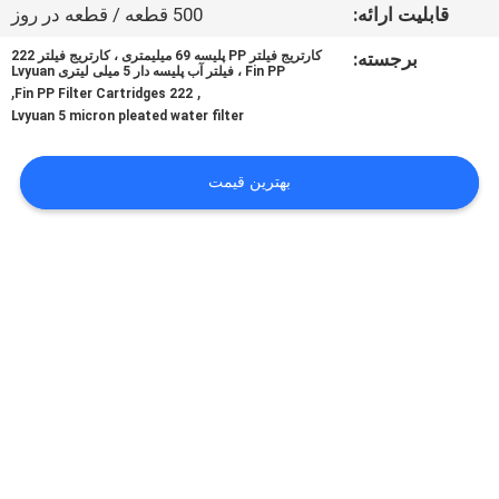
کنترل
قابلیت ارائه:
500 قطعه / قطعه در روز
کیفیت
برجسته:
کارتریج فیلتر PP پلیسه 69 میلیمتری ، کارتریج فیلتر 222
Fin PP ، فیلتر آب پلیسه دار 5 میلی لیتری Lvyuan
,
,
222 Fin PP Filter Cartridges
با
Lvyuan 5 micron pleated water filter
ما
بهترین قیمت
تماس
بگیرید
اخبار
درخواست
نقل
قول