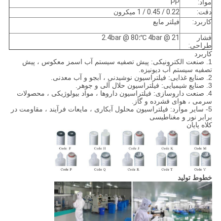
مواد:
PP
دقت:
0.22 / 0.45 / 1 میکرون
کاربرد:
فیلتر مایع
فشار
4bar @ 21 ℃؛2.4bar @ 80
طراحی:
کاربرد
1. صنعت الکترونیکی: پیش تصفیه سیستم آب اسمز معکوس ، پیش
تصفیه سیستم آب دیونیزه.
2. صنایع غذایی: فیلتراسیون نوشیدنی ، آبجو و آب معدنی.
3. صنایع شیمیایی: فیلتراسیون حلال آلی و جوهر.
4. صنعت داروسازی: فیلتراسیون داروها ، مواد بیولوژیکی ، محصولات
سرمی ، هوای فشرده و گاز.
5- سایر موارد: فیلتراسیون محلول آبکاری ، مایعات فرآیند ، مقاومت در
برابر نور و مغناطیسی
کلاه پایان
خطوط تولید